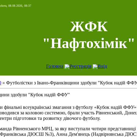
бота, 08.08.2026, 08:37
ЖФК
"Нафтохімік"
Головна
Реєстрація
Вхід
0
» Футболістки з Івано-Франківщини здобули "Кубок надій ФФ
щини здобули "Кубок надій ФФУ"
и фінальні всеукраїнські змагання з футболу «Кубок надій ФФУ» 
оводився за коловою системою, брали участь Рівненський, Донец
ентри підготовки та розвитку дівочого футболу.
манда Рівненського МРЦ, за яку виступали чотири представниці
о-Франківська ДЮСШ №3), Анна Дем'янець (Надвірнянська ДЮСШ)