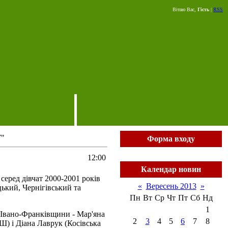
Вітаю Вас,
Гість
|
RSS
У"
Форма входу
12:00
Календар новин
серед дівчат 2000-2001 років
«
Вересень 2013
»
ький, Чернігівський та
Пн
Вт
Ср
Чт
Пт
Сб
Нд
1
 Івано-Франківщини - Мар'яна
2
3
4
5
6
7
8
 і Діана Лаврук (Косівська