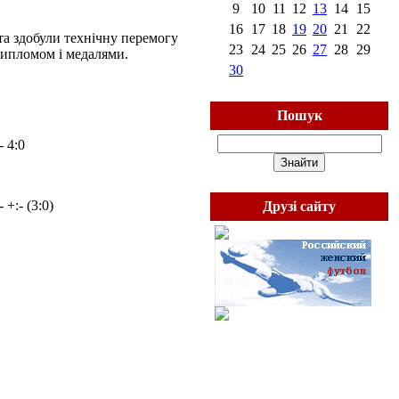
9
10
11
12
13
14
15
16
17
18
19
20
21
22
 та здобули технічну перемогу
23
24
25
26
27
28
29
дипломом і медалями.
30
Пошук
 4:0
+:- (3:0)
Друзі сайту