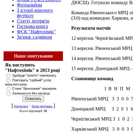
ДЮСШ). Готували команду Вас
Фотоальбом
З історії жіночого
Команда Рівненського МРЦ обіг
футболу
(3:0) над командою Харкова,
Статті, інтерв'ю
Гостьова книга
Результати матчів
ФСК "Нафтохімік"
Зв'язок з адміном
12 вересня. Чернігівський МР
13 вересня. Рівненський МРЦ
Наше опитування
14 вересня. Рівненський МРЦ
Як виступить
15 вересня. Донецький МРЦ - 
"Нафтохімік" в 2013 році
Здобуде "золото" чемпіонату
Становище команд
Повторить "срібний" успіх
минулого року
І В Н П М
Стане "бронзовим" призером
Залишиться без нагород
Рівненський МРЦ 3 3 0 0 
[
·
]
Результати
Архів опитувань
Донецький МРЦ 3 2 0 1 6
Всього відповідей:
32
Чернігівський МРЦ 3 1 0 2 
Харківський МРЦ 3 0 0 3 