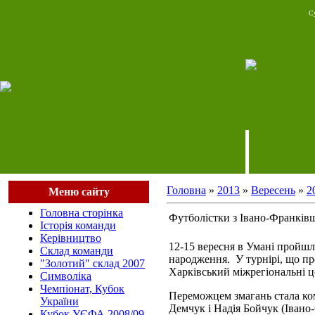
Су
Головна
»
2013
»
Вересень
»
2
Меню сайту
Головна сторінка
Футболістки з Івано-Франків
Історія команди
Керівництво
12-15 вересня в Умані пройшл
Cклад команди
народження. У турнірі, що пр
"Золотий" склад 2007
Харківський міжрегіональні ц
Символіка
Чемпіонат, Кубок
Переможцем змагань стала ко
України
Демчук і Надія Бойчук (Іван
Кубок УЄФА 2008/09